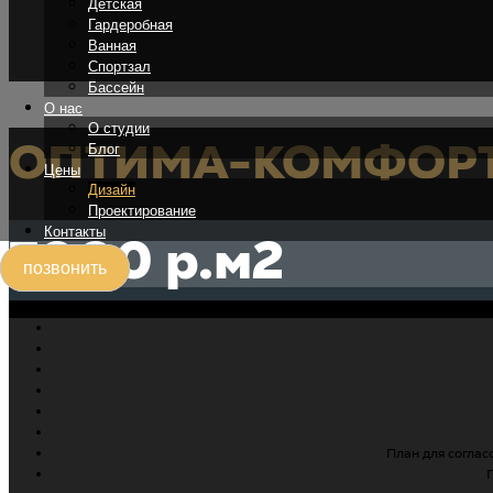
Детская
Гардеробная
Ванная
Спортзал
Бассейн
О нас
О студии
ОПТИМА-КОМФОР
Блог
Цены
Дизайн
Проектирование
Контакты
7000 р.м2
позвонить
План для соглас