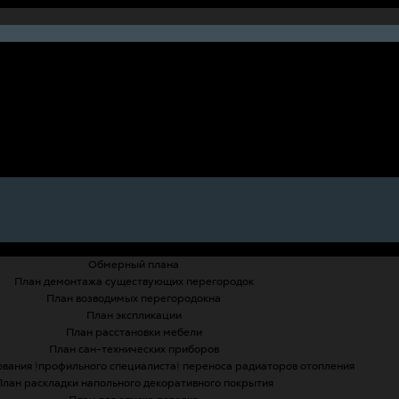
Обмерный плана
План демонтажа существующих перегородок
План возводимых перегородокна
План экспликации
План расстановки мебели
План сан-технических приборов
ования (профильного специалиста) переноса радиаторов отопления
План раскладки напольного декоративного покрытия