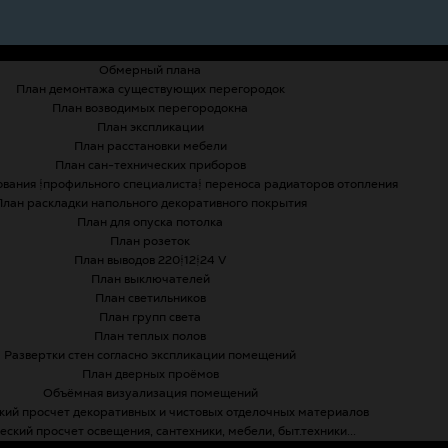
Обмерный плана
План демонтажа существующих перегородок
План возводимых перегородокна
План экспликации
План расстановки мебели
План сан-технических приборов
ования (профильного специалиста) переноса радиаторов отопления
План раскладки напольного декоративного покрытия
План для опуска потолка
План розеток
План выводов 220/12/24 V
План выключателей
План светильников
План групп света
План теплых полов
Развертки стен согласно экспликации помещений
План дверных проёмов
Объёмная визуализация помещений
ий просчет декоративных и чистовых отделочных материалов
ский просчет освещения, сантехники, мебели, быт.техники...