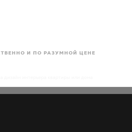
СТВЕННО И ПО РАЗУМНОЙ ЦЕНЕ
вартиры цена - смотрите наш прайс
а дизайн интерьера квартиры или дома