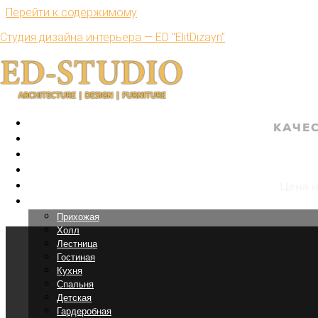
Перейти к содержимому
Студия дизайна интерьера — ED "ElitDizayn"
Главная
КАЧЕ
Интерьеры
Дизайн к
Дома
Ремонт под-ключ
Комплектация
Цена н
Дизайн помещений
Прихожая
Холл
Лестница
Гостиная
Кухня
Спальня
Детская
Гардеробная