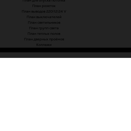
План для опуска потолка
План розеток
План выводов 220/12/24 V
План выключателей
План светильников
План групп света
План теплых полов
План дверных проёмов
Коллажи