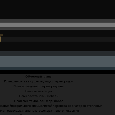
Т
Обмерный плана
План демонтажа существующих перегородок
План возводимых перегородокна
План экспликации
План расстановки мебели
План сан-технических приборов
ования (профильного специалиста) переноса радиаторов отопления
План раскладки напольного декоративного покрытия