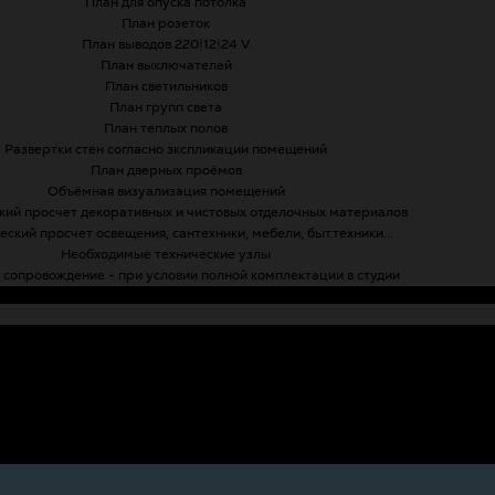
План для опуска потолка
План розеток
План выводов 220/12/24 V
План выключателей
План светильников
План групп света
План теплых полов
Развертки стен согласно экспликации помещений
План дверных проёмов
Объёмная визуализация помещений
ий просчет декоративных и чистовых отделочных материалов
ский просчет освещения, сантехники, мебели, быт.техники...
Необходимые технические узлы
 сопровождение - при условии полной комплектации в студии