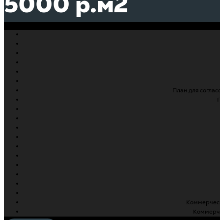
5000 р.м2
План для соглас
Коммерческ
Коммерче