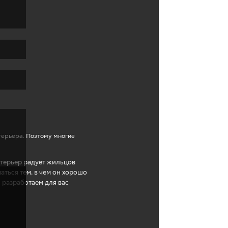
терьера. Поэтому многие
нтерьер радует жильцов
аться тем, в чем он хорошо
 разработаем для вас