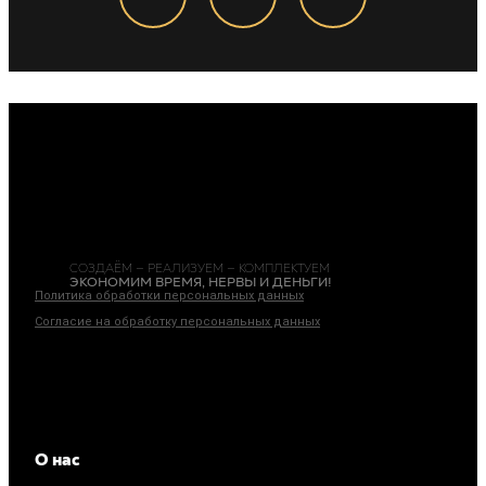
СОЗДАЁМ — РЕАЛИЗУЕМ — КОМПЛЕКТУЕМ
ЭКОНОМИМ ВРЕМЯ, НЕРВЫ И ДЕНЬГИ!
Политика обработки персональных данных
Согласие на обработку персональных данных
ИП Богачева Марина Андреевна
ИНН: 690309891853
ОГРНИП: 317619600117560
О нас