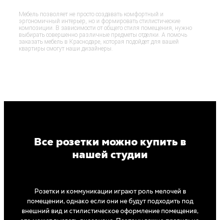
Мебель позволяет не просто создавать комфортный и
эргономичный интерьер, но и формировать стилистические
композиции. В зависимости от общего стиля помещения, нужно
выбирать совершенно различные предметы отделки. А помочь
заказать мебель в Краснодаре, которая подойдет для вашей
квартиры смогут наши дизайнеры.
Все розетки можно купить в
нашей студии
Розетки и коммуникации играют роль мелочей в
помещении, однако если они не будут подходить под
внешний вид и стилистическое оформление помещения,