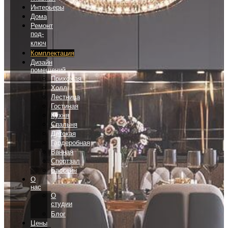
Интерьеры
Дома
Ремонт
под-
ключ
Комплектация
Дизайн
помещений
Прихожая
Холл
Лестница
Гостиная
Кухня
Спальня
Детская
Гардеробная
Ванная
Спортзал
Бассейн
О
нас
О
студии
Блог
Цены