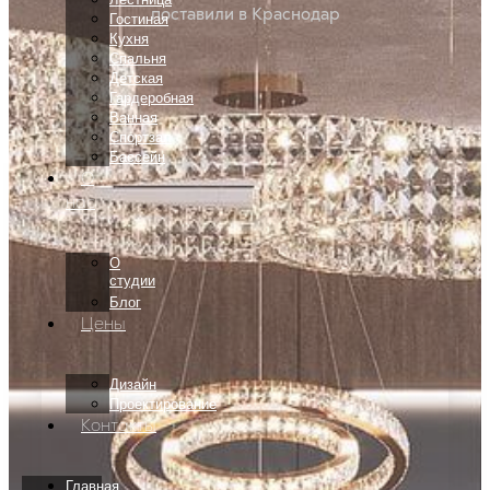
поставили в Краснодар
Гостиная
Кухня
Спальня
Детская
Гардеробная
Ванная
Спортзал
Бассейн
О
нас
О
студии
Блог
Цены
Дизайн
Проектирование
Контакты
Главная