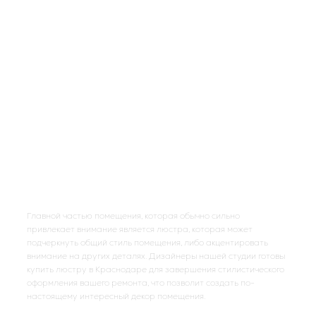
Комплектация интерьера
представляет собой объемный
процесс нахождения, поиска, подбора и приобретения мебели
и отделочных материалов согласно бюджету владельца с
учетом проектной документации и других стилевых решений.
Наша дизайн-студия готова предложить проведение услуг по
комплектации интерьера в соответствии с общим стилем
помещения.
Вам нужно купить мебель
в Краснодаре для
квартиры или дома?
Главной частью помещения, которая обычно сильно
привлекает внимание является люстра, которая может
подчеркнуть общий стиль помещения, либо акцентировать
внимание на других деталях. Дизайнеры нашей студии готовы
купить люстру в Краснодаре для завершения стилистического
оформления вашего ремонта, что позволит создать по-
настоящему интересный декор помещения.