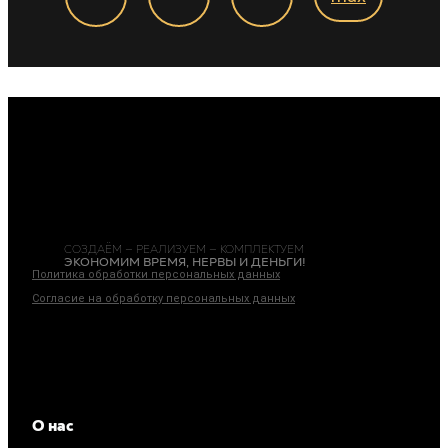
СОЗДАЁМ — РЕАЛИЗУЕМ — КОМПЛЕКТУЕМ
ЭКОНОМИМ ВРЕМЯ, НЕРВЫ И ДЕНЬГИ!
Политика обработки персональных данных
Согласие на обработку персональных данных
ИП Богачева Марина Андреевна
ИНН: 690309891853
ОГРНИП: 317619600117560
О нас