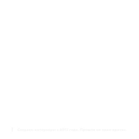
Дизайнер интерьера в Краснодаре –
основные рабочие этапы
Создаем интерьеры с 2013 года. Прошли не один кризис.