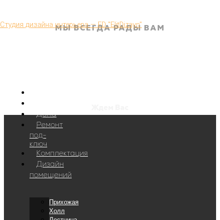
Перейти к содержимому
Студия дизайна интерьера — ED "ElitDizayn"
МЫ ВСЕГДА РАДЫ ВАМ
Дизайнер интерьера –
контакты специалистов ED-
studio
Главная
Интерьеры
Ждем Вас
Дома
Ремонт
под-
ключ
Комплектация
Дизайн
помещений
Прихожая
Холл
Лестница