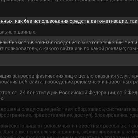
нных, как без использования средств автоматизации, так 
альных данных:
и биометрическими: сведения о местоположении; тип и ве
т пользователь; с какого сайта или по какой рекламе; язы
ящих запросов физических лиц с целью оказания услуг, п
рования веб-сайта; проведение рекламных и новостных р
тся: ст. 24 Конституции Российской Федерации; ст.6 Фед
х.
ершены следующие действия: сбор; запись; систематизаци
пространение, предоставление, доступ); блокирование; уд
зического лица от рекламных и новостных рассылок. Та
. Хранение персональных данных, зафиксированных на бу
оссийской Федерации» и иным нормативно правовым актам