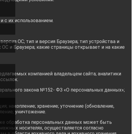
и с их использованием.
рсия ОС; тип и версия Браузера; тип устройства и
к ОС и Браузера; какие страницы открывает и на какие
редлагаемых компанией владельцем сайта; аналитики
ассылок.
ерального закона №152- ФЗ «О персональных данных»;
я; накопление; хранение; уточнение (обновление,
аление; уничтожение.
кже обработка персональных данных может быть
мажных носителях, осуществляется согласно
 в области архивного дела и архивного хранения.