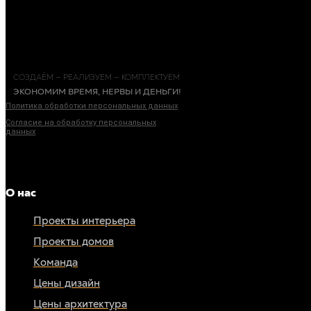
СОЗДАЁМ — РЕАЛИЗУЕМ — КОМПЛЕКТУЕМ
ЭКОНОМИМ ВРЕМЯ, НЕРВЫ И ДЕНЬГИ!
Политика обработки персональных данных
Согласие на обработку персональных
данных
ИП Богачева Марина Андреевна
ИНН: 690309891853
ОГРНИП: 317619600117560
О нас
Проекты интерьера
Проекты домов
Команда
Цены дизайн
Цены архитектура