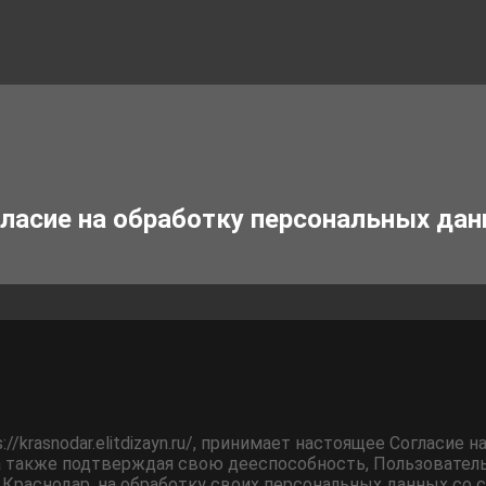
ласие на обработку персональных да
://krasnodar.elitdizayn.ru/, принимает настоящее Согласие 
 а также подтверждая свою дееспособность, Пользовател
д Краснодар, на обработку своих персональных данных со