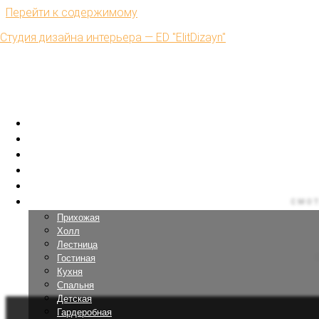
Перейти к содержимому
Студия дизайна интерьера — ED "ElitDizayn"
Главная
Интерьеры
Дома
Ремонт под-ключ
Комплектация
Дизайн помещений
СМОТ
Прихожая
Холл
Лестница
Гостиная
Кухня
Спальня
Детская
Гардеробная