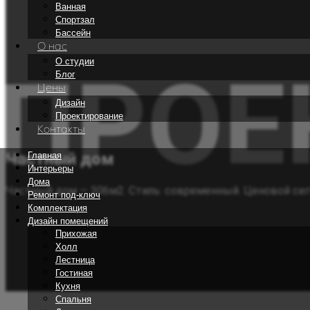
Ванная
Спортзал
Бассейн
О нас
О студии
ПРОЕ
Блог
Цены
Дизайн
Проектирование
Контакты
Частный дом
Главная
Интерьеры
Дома
Частный дом — 306м2. Стиль: современный. Ценовой сег
Ремонт под-ключ
Комплектация
Дизайн помещений
Прихожая
Холл
Лестница
Гостиная
Кухня
Спальня