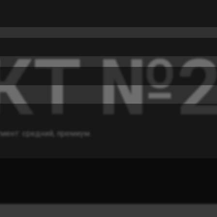
КТ №
мент: средний, премиум.