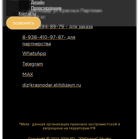
Дизайн
Проектирование
г. Краснодар ул.Красных Партизан
Контакты
483, 2й эт.
позвонить
8-919-894-89-79 - для заказа
8-938-410-97-87- для
партнерства
WhatsApp
Telegram
MAX
diz@krasnodar.elitdizayn.ru
*Meta - данная организация признана экстремистской и
запрещена на территории РФ.
Copyright © 2013-2026 ED - "ElitDizayn" Studio