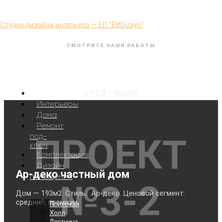
Перейти к содержимому
Студия дизайна интерьера — ED "ElitDizayn"
СМОТРИТЕ НАШИ РАБОТЫ
Проект № 3-2
частный дом в Ар-деко стиле
от ED - studio
Главная
Интерьеры
Дома
Ремонт
под-
ПРОЕКТ
ключ
Комплектация
Дизайн
Ар-деко частный дом
помещений
№3-2
Дом — 193м2. Стиль: Ар-деко. Ценовой сегмент:
средний, премиум.
Прихожая
Холл
Лестница